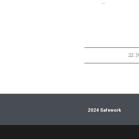
…
22. 
2024 Safework